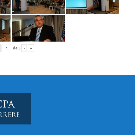
de
5
›
»