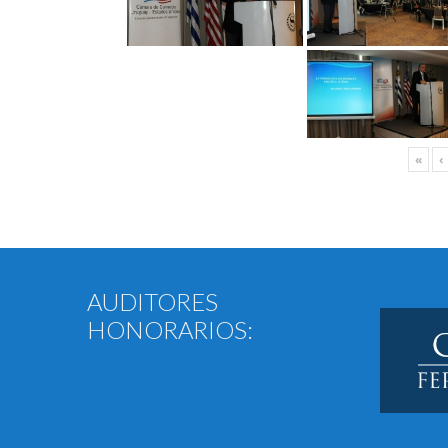
«
‹
AUDITORES
HONORARIOS: