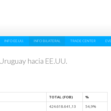
INFO EE.UU.
INFO BILATERAL
TRADE CENTER
EV
 Uruguay hacia EE.UU.
TOTAL (FOB)
%
424.618.641,13
54,9%